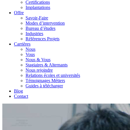
Certifications
Implantations
Offre
Savoir-Faire
Modes d’intervention
Bureau d’études
Industries
Références Projets
Carrières
Nous
Vous
Nous & Vous
Stagiaires & Alternants
Nous rejoindre
Relations écoles et universités
Témoignages Métiers
Guides à télécharger
Blog
Contact