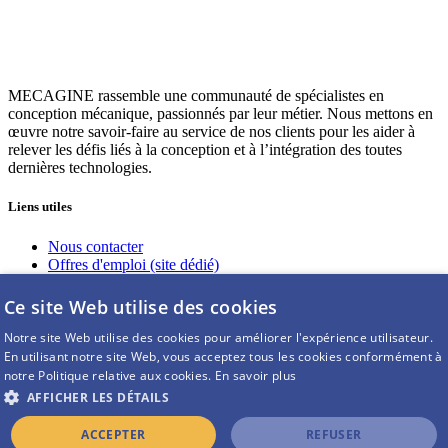
MECAGINE rassemble une communauté de spécialistes en
conception mécanique, passionnés par leur métier. Nous mettons en
œuvre notre savoir-faire au service de nos clients pour les aider à
relever les défis liés à la conception et à l’intégration des toutes
dernières technologies.
Liens utiles
Nous contacter
Offres d'emploi (site dédié)
Nous rejoindre
Guides à télécharger
Ce site Web utilise des cookies
Intranet (réservé à nos salariés)
Notre site Web utilise des cookies pour améliorer l'expérience utilisateur.
En utilisant notre site Web, vous acceptez tous les cookies conformément à
Nous suivre sur Linkedin
notre Politique relative aux cookies.
En savoir plus
Page entreprise
AFFICHER LES DÉTAILS
© COPYRIGHT - MECAGINE |
Mentions Légales
|
Plan du
ACCEPTER
REFUSER