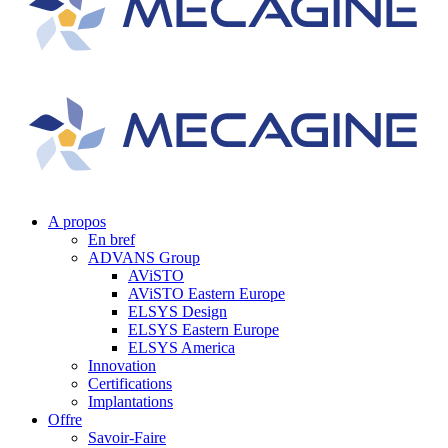
A propos
En bref
ADVANS Group
AViSTO
AViSTO Eastern Europe
ELSYS Design
ELSYS Eastern Europe
ELSYS America
Innovation
Certifications
Implantations
Offre
Savoir-Faire