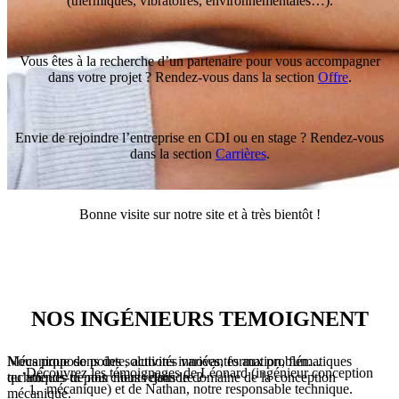
(thermiques, vibratoires, environnementales…).
Vous êtes à la recherche d’un partenaire pour vous accompagner
dans votre projet ? Rendez-vous dans la section
Offre
.
Envie de rejoindre l’entreprise en CDI ou en stage ? Rendez-vous
dans la section
Carrières
.
Bonne visite sur notre site et à très bientôt !
Conception
Where Passion
Mécanique
Leads to Excellence
NOS INGÉNIEURS TEMOIGNENT
Nous proposons des solutions innovantes aux problématiques
Mécanique de pointe, activités variées, formation, fun…
Découvrez les témoignages de Léonard (ingénieur conception
techniques de nos clients dans le domaine de la conception
qu’attends-tu pour nous rejoindre ?
mécanique) et de Nathan, notre responsable technique.
mécanique.