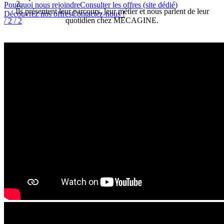
Pourquoi nous rejoindre
Consulter les offres (site dédié)
Ils présentent leur parcours, leur métier et nous parlent de leur
Découvrez nos offres
Contactez-nous !
quotidien chez MECAGINE.
/ 2
/ 2