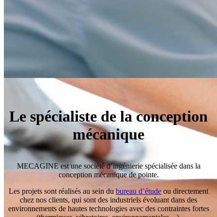
Le spécialiste de la conception
mécanique
MECAGINE est une société d’ingénierie spécialisée dans la
conception mécanique de pointe.
Les projets sont réalisés au sein du
bureau d’étude
ou directement
chez nos clients, qui sont des industriels évoluant dans des
environnements de hautes technologies avec des contraintes fortes