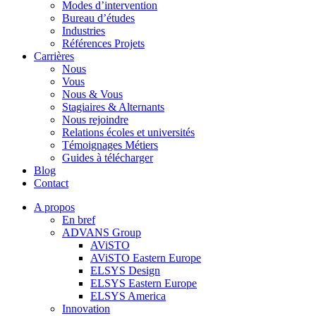
Modes d’intervention
Bureau d’études
Industries
Références Projets
Carrières
Nous
Vous
Nous & Vous
Stagiaires & Alternants
Nous rejoindre
Relations écoles et universités
Témoignages Métiers
Guides à télécharger
Blog
Contact
A propos
En bref
ADVANS Group
AViSTO
AViSTO Eastern Europe
ELSYS Design
ELSYS Eastern Europe
ELSYS America
Innovation