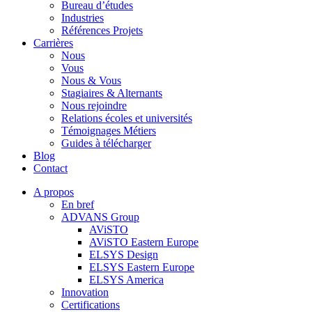
Bureau d’études
Industries
Références Projets
Carrières
Nous
Vous
Nous & Vous
Stagiaires & Alternants
Nous rejoindre
Relations écoles et universités
Témoignages Métiers
Guides à télécharger
Blog
Contact
A propos
En bref
ADVANS Group
AViSTO
AViSTO Eastern Europe
ELSYS Design
ELSYS Eastern Europe
ELSYS America
Innovation
Certifications