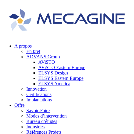
A propos
En bref
ADVANS Group
AViSTO
AViSTO Eastern Europe
ELSYS Design
ELSYS Eastern Europe
ELSYS America
Innovation
Certifications
Implantations
Offre
Savoir-Faire
Modes d’intervention
Bureau d’études
Industries
Références Projets