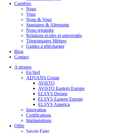
Carrières
Nous
Vous
Nous & Vous
Stagiaires & Alternants
Nous rejoindre
Relations écoles et universités
Témoignages Métiers
Guides à télécharger
Blog
Contact
A propos
En bref
ADVANS Group
AViSTO
AViSTO Eastern Europe
ELSYS Design
ELSYS Eastern Europe
ELSYS America
Innovation
Certifications
Implantations
Offre
Savoir-Faire