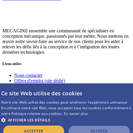
MECAGINE rassemble une communauté de spécialistes en
conception mécanique, passionnés par leur métier. Nous mettons en
œuvre notre savoir-faire au service de nos clients pour les aider à
relever les défis liés à la conception et à l’intégration des toutes
dernières technologies.
Liens utiles
Nous contacter
Offres d'emploi (site dédié)
Nous rejoindre
Guides à télécharger
Ce site Web utilise des cookies
Intranet (réservé à nos salariés)
Notre site Web utilise des cookies pour améliorer l'expérience utilisateur.
En utilisant notre site Web, vous acceptez tous les cookies conformément à
Nous suivre sur Linkedin
notre Politique relative aux cookies.
En savoir plus
Page entreprise
AFFICHER LES DÉTAILS
© COPYRIGHT - MECAGINE |
Mentions Légales
|
Plan du
ACCEPTER
REFUSER