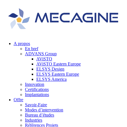
A propos
En bref
ADVANS Group
AViSTO
AViSTO Eastern Europe
ELSYS Design
ELSYS Eastern Europe
ELSYS America
Innovation
Certifications
Implantations
Offre
Savoir-Faire
Modes d’intervention
Bureau d’études
Industries
Références Projets