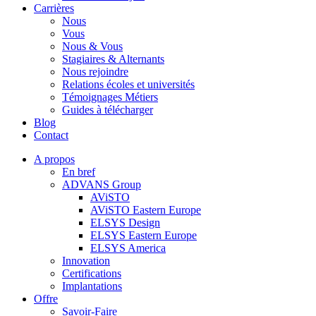
Carrières
Nous
Vous
Nous & Vous
Stagiaires & Alternants
Nous rejoindre
Relations écoles et universités
Témoignages Métiers
Guides à télécharger
Blog
Contact
A propos
En bref
ADVANS Group
AViSTO
AViSTO Eastern Europe
ELSYS Design
ELSYS Eastern Europe
ELSYS America
Innovation
Certifications
Implantations
Offre
Savoir-Faire